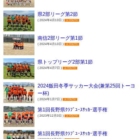
県2部リーグ第2節
( 2024年4月13日 )
Jr.YOUTH
南信2部リーグ第1節
( 2024年4月13日 )
Jr.YOUTH
県トップリーグ2部第1節
( 2024年4月7日 )
Jr.YOUTH
2024飯田冬季サッカー大会(兼第25回トーヨ
ー杯)
( 2024年1月7日 )
Jr.YOUTH
第1回長野県ｸﾗﾌﾞﾕｰｽｻｯｶｰ選手権
( 2023年12月3日 )
Jr.YOUTH
第1回長野県ｸﾗﾌﾞﾕｰｽｻｯｶｰ選手権