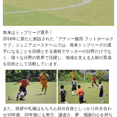
将来はトップリーグ選手！
2016年に新たに創設された「アディー飯田 フットボールク
ラブ」ジュニアユースチームでは、将来トップリーグの選
手になることを目標とする過程でサッカーの分野だけでな
く、様々な分野の世界で活躍し、地域を支える人材の育成
を目的として活動しています。
また、挨拶や礼儀はもちろん自分自身としっかり向き合わ
せ10年後、20年後にも努力、謙虚さ、夢、感謝の心を持ち