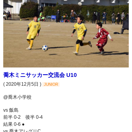
喬木ミニサッカー交流会 U10
( 2020年12月5日 )
JUNIOR
@喬木小学校
vs 飯島
前半 0-2 後半 0-4
結果 0-6 ●
vs 喬木アレグリC