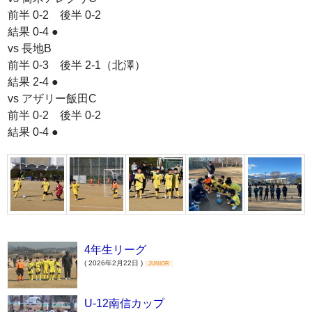
前半 0-2 後半 0-2
結果 0-4 ●
vs 長地B
前半 0-3 後半 2-1（北澤）
結果 2-4 ●
vs アザリー飯田C
前半 0-2 後半 0-2
結果 0-4 ●
4年生リーグ
( 2026年2月22日 )
JUNIOR
U-12南信カップ