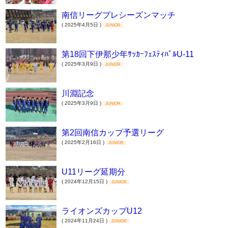
南信リーグプレシーズンマッチ
( 2025年4月5日 )
JUNIOR
第18回下伊那少年ｻｯｶｰﾌｪｽﾃｨﾊﾞﾙU-11
( 2025年3月9日 )
JUNIOR
川淵記念
( 2025年3月9日 )
JUNIOR
第2回南信カップ予選リーグ
( 2025年2月16日 )
JUNIOR
U11リーグ延期分
( 2024年12月15日 )
JUNIOR
ライオンズカップU12
( 2024年11月24日 )
JUNIOR