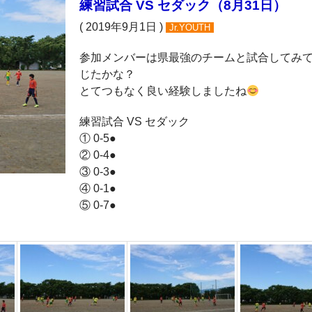
練習試合 VS セダック（8月31日）
( 2019年9月1日 )
Jr.YOUTH
参加メンバーは県最強のチームと試合してみ
じたかな？
とてつもなく良い経験しましたね
練習試合 VS セダック
① 0-5●
② 0-4●
③ 0-3●
④ 0-1●
⑤ 0-7●