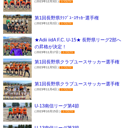
( 2023年12月3日 )
Jr.YOUTH
第1回長野県ｸﾗﾌﾞﾕｰｽｻｯｶｰ選手権
( 2023年12月2日 )
Jr.YOUTH
★Adii iidA F.C. U-15★ 長野県リーグ2部へ
の昇格が決定！
( 2023年11月17日 )
Jr.YOUTH
第1回長野県クラブユースサッカー選手権
( 2023年11月5日 )
Jr.YOUTH
第1回長野県クラブユースサッカー選手権
( 2023年11月4日 )
Jr.YOUTH
U-13南信リーグ第4節
( 2023年10月15日 )
Jr.YOUTH
U-13南信リーグ第3節