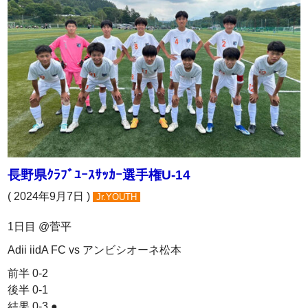
長野県ｸﾗﾌﾞﾕｰｽｻｯｶｰ選手権U-14
( 2024年9月7日 )
Jr.YOUTH
1日目 @菅平
Adii iidA FC vs アンビシオーネ松本
前半 0-2
後半 0-1
結果 0-3 ●