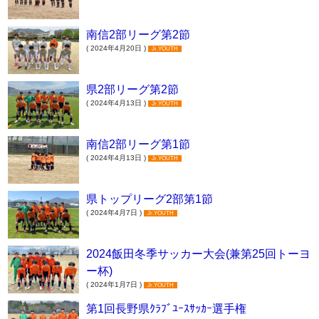
南信2部リーグ第2節
( 2024年4月20日 )
Jr.YOUTH
県2部リーグ第2節
( 2024年4月13日 )
Jr.YOUTH
南信2部リーグ第1節
( 2024年4月13日 )
Jr.YOUTH
県トップリーグ2部第1節
( 2024年4月7日 )
Jr.YOUTH
2024飯田冬季サッカー大会(兼第25回トーヨ
ー杯)
( 2024年1月7日 )
Jr.YOUTH
第1回長野県ｸﾗﾌﾞﾕｰｽｻｯｶｰ選手権