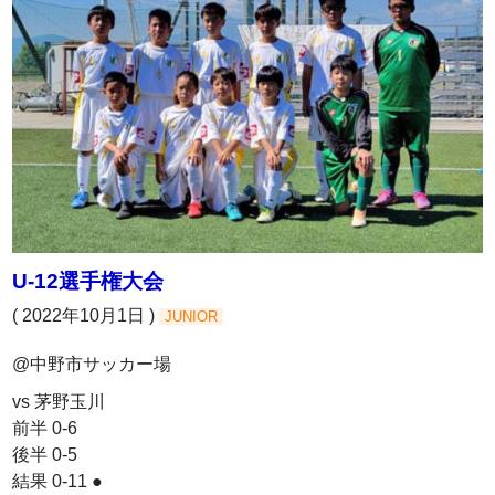
U-12選手権大会
( 2022年10月1日 )
JUNIOR
@中野市サッカー場
vs 茅野玉川
前半 0-6
後半 0-5
結果 0-11 ●