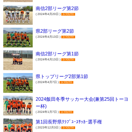
南信2部リーグ第2節
( 2024年4月20日 )
Jr.YOUTH
県2部リーグ第2節
( 2024年4月13日 )
Jr.YOUTH
南信2部リーグ第1節
( 2024年4月13日 )
Jr.YOUTH
県トップリーグ2部第1節
( 2024年4月7日 )
Jr.YOUTH
2024飯田冬季サッカー大会(兼第25回トーヨ
ー杯)
( 2024年1月7日 )
Jr.YOUTH
第1回長野県ｸﾗﾌﾞﾕｰｽｻｯｶｰ選手権
( 2023年12月3日 )
Jr.YOUTH